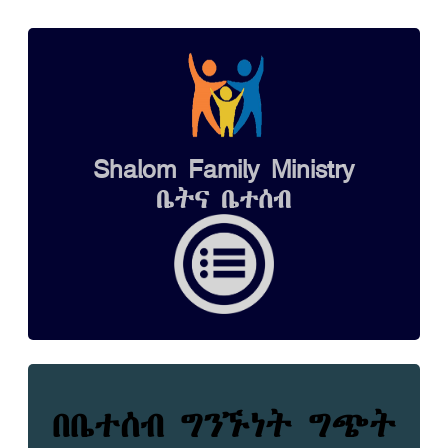
Shalom Family Ministry
ቤትና ቤተሰብ
በቤተሰብ ግንኙነት ግጭት