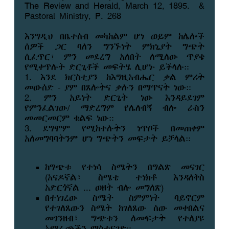
The Review and Herald, March 12, 1895. &
Pastoral Ministry, P. 268
እንግዲህ በቤተሰብ መካከልም ሆነ ወይም ከሌሎች
ሰዎች ጋር ባለን ግንኙነት ምክኒያት ግጭት
ሲፈጥር፤ ምን መደረግ አለበት ለሚለው ጥያቄ
የሚቀጥሉት ድርጊቶች መፍትሄ ሊሆኑ ይችላሉ።
1. እንደ ክርስቲያን ከእግዚአብሔር ቃል ምሪት
መውሰድ - ያም በጸሎትና ቃሉን በማጥናት ነው።
2. ምን አይነት ድርጊት ነው እንዳይደገም
የምንፈልገው/ ማድረግም የሌለብኝ ብሎ ራስን
መመርመርም ቁልፍ ነው።
3. ደግሞም የሚከተሉትን ነጥቦች በመጠቀም
አለመግባባትንም ሆነ ግጭትን መፍታት ይቻላል።
ከግጭቱ የተነሳ ስሜትን በግልጽ መናገር
(አናዶኛል፣ ስሜቴ ተነክቶ እንዳለቅስ
አድርጎኛል ... ወዘት ብሎ መግለጽ)
በተነገረው ስሜት ስምምነት ባይኖርም
የተገለጸውን ስሜት ከገለጸው ሰው መቀበልና
መገንዘብ፣ ግጭቱን ለመፍታት የተለያዩ
አማራጮችን ማስተናገድ።