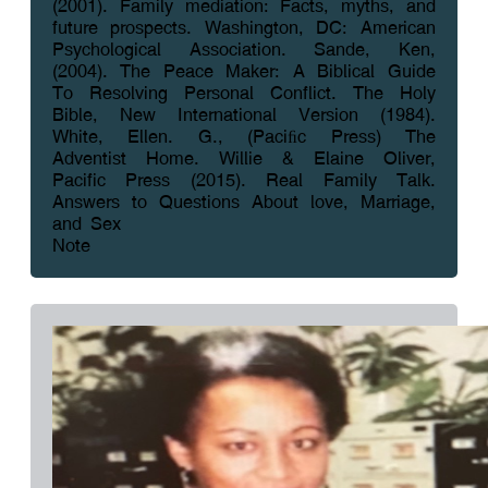
(2001). Family mediation: Facts, myths, and
future prospects. Washington, DC: American
Psychological Association. Sande, Ken,
(2004). The Peace Maker: A Biblical Guide
To Resolving Personal Conflict. The Holy
Bible, New International Version (1984).
White, Ellen. G., (Paciﬁc Press) The
Adventist Home. Willie & Elaine Oliver,
Pacific Press (2015). Real Family Talk.
Answers to Questions About love, Marriage,
and Sex
Note