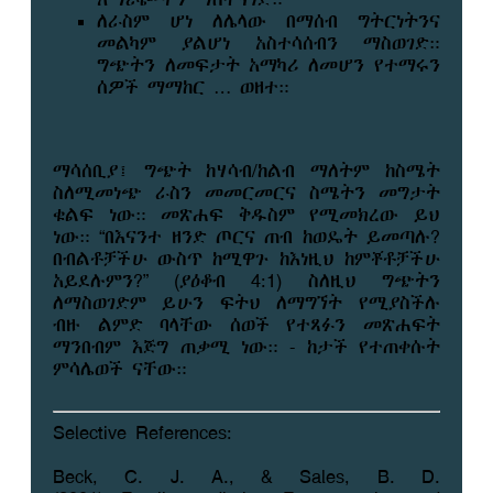
ለራስም ሆነ ለሌላው በማሰብ ግትርነትንና
መልካም ያልሆነ አስተሳሰብን ማስወገድ።
ግጭትን ለመፍታት አማካሪ ለመሆን የተማሩን
ሰዎች ማማከር … ወዘተ።
ማሳሰቢያ፤ ግጭት ከሃሳብ/ከልብ ማለትም ከስሜት
ስለሚመነጭ ራስን መመርመርና ስሜትን መግታት
ቁልፍ ነው። መጽሐፍ ቅዱስም የሚመክረው ይህ
ነው። “በእናንተ ዘንድ ጦርና ጠብ ከወዴት ይመጣሉ?
በብልቶቻችሁ ውስጥ ከሚዋጉ ከእነዚህ ከምቾቶቻችሁ
አይደሉምን?” (ያዕቆብ 4:1) ስለዚህ ግጭትን
ለማስወገድም ይሁን ፍትህ ለማግኘት የሚያስችሉ
ብዙ ልምድ ባላቸው ሰወች የተጻፉን መጽሐፍት
ማንበብም እጅግ ጠቃሚ ነው። - ከታች የተጠቀሱት
ምሳሌወች ናቸው።
Selective References:
Beck, C. J. A., & Sales, B. D.