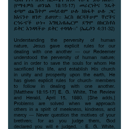
(የማቴዎስ ወንጌል 18:15-17) መራርነትና ንዴት
ቁጣም ጩኸትም መሳደብም ሁሉ ከክፋት ሁሉ ጋር
ከእናንተ ዘንድ ይወገድ። እርስ በርሳችሁም ቸሮችና
ርኅሩኆች ሁኑ፥ እግዚአብሔርም ደግሞ በክርስቶስ
ይቅር እንዳላችሁ ይቅር ተባባሉ።” (ኤፌሶን 4:31-32)
Understanding the perversity of human
nature, Jesus gave explicit rules for our
dealing with one another – our Redeemer
understood the perversity of human nature;
and in order to save the souls for whom He
sacrificed His life, and establish His church
in unity and prosperity upon the earth, He
has given explicit rules for church- members
to follow in dealing with one another.
[Matthew 18:15-17] E. G. White, The Review
and Herald, April 15, 1880. [She adds,]
Problems are solved when we approach
others in a spirit of meekness, kindness, and
mercy – Never question the motives of your
brethren; for as you judge them, God
declared you will e judged. - E. G. White,