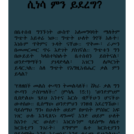
ሲነሳ ምን ይደረግ?
በቤተሰብ ግንኙነት ውስጥ አለመግባባት ማለትም
ግጭት አይቀሬ ነው። ግጭት ሁለት ጎኖች አሉት፤
እነሱም ጥቅምና ጉዳት ናቸው። ጥቅሙ፣ ራሥን
በመመርመር ጥሩ እድገት ያስገኛል። ግጭቱን ግን
በውይይት ካላስተካከሉት ቤተሰብን ይበትናል፣
ወንድማማችን ያገዳድላል፣ አገርን ለጦርነት
ይዳርጋል። ስለ ግጭት የእግዚአብሔር ቃል ምን
ይላል?
“የለዘበች መልስ ቍጣን ትመልሳለች፤ ሸካራ ቃል ግን
ቍጣን ታስነሣለች።” (ምሳሌ 15:1) “ወንድምህም
ቢበድልህ፥ ሄደህ አንተና እርሱ ብቻችሁን ሆናችሁ
ውቀሰው። ቢሰማህ፥ ወንድምህን ገንዘብ አደረግኸው፤
ባይሰማህ ግን፥ በሁለት ወይም በሦስት ምስክር አፍ
ነገር ሁሉ እንዲጸና፥ ዳግመኛ አንድ ወይም ሁለት
ከአንተ ጋር ውሰድ፤ እነርሱንም ባይሰማ፥ ለቤተ
ክርስቲያን ንገራት፤ ደግሞም ቤተ ክርስቲያንን
ባይሰማት፥ እንደ አረመኔና እንደ ቀራጭ ይሁንልህ።”